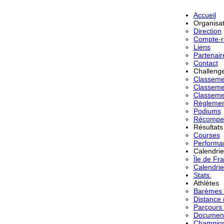
Accueil
Organisat
Direction
Compte-r
Liens
Partenair
Contact
Challeng
Classem
Classeme
Classeme
Règlemen
Podiums
Récompe
Résultats
Courses
Performa
Calendrie
Île de Fr
Calendri
Stats.
Athlètes
Barèmes -
Distance
Parcours 
Document
Champion