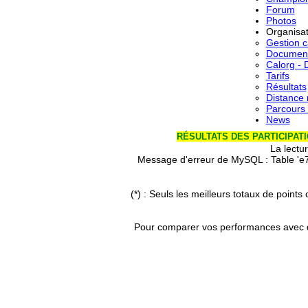
Forum
Photos
Organisa
Gestion c
Document
Calorg - 
Tarifs
Résultats
Distance
Parcours 
News
RÉSULTATS DES PARTICIPAT
La lectu
Message d'erreur de MySQL : Table '
(*) : Seuls les
meilleurs totaux de points
Pour comparer vos performances avec d