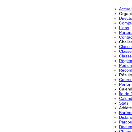
Accuei
Organi
Directi
Compt
Liens
Parten
Contac
Challe
Class
Classe
Classe
Règle
Podiu
Récom
Résult
Cours
Perfor
Calend
Île de
Calend
Stats.
Athlèt
Barème
Distan
Parcou
Docume
Champ