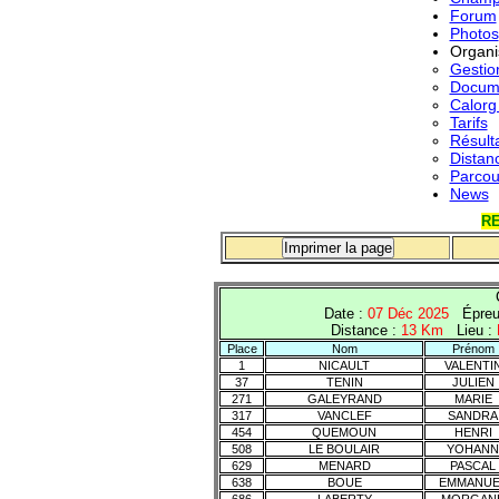
Forum
Photos
Organi
Gestio
Docume
Calorg
Tarifs
Résult
Distan
Parcou
News
RE
Date :
07 Déc 2025
Épreu
Distance :
13 Km
Lieu :
Place
Nom
Prénom
1
NICAULT
VALENTI
37
TENIN
JULIEN
271
GALEYRAND
MARIE
317
VANCLEF
SANDRA
454
QUEMOUN
HENRI
508
LE BOULAIR
YOHANN
629
MENARD
PASCAL
638
BOUE
EMMANUE