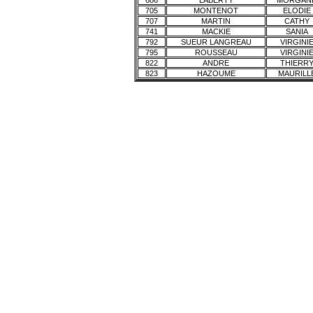
686
LABERTY
MORGAN
705
MONTENOT
ELODIE
707
MARTIN
CATHY
741
MACKIE
SANIA
792
SUEUR LANGREAU
VIRGINI
795
ROUSSEAU
VIRGINI
822
ANDRE
THIERR
823
HAZOUME
MAURILL